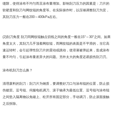
缝隙，使得涂布不均匀而且涂布量增加。影响刮刀压力的因素是：刀片的
软硬度和刮刀与网纹辊的角度等。在实际操作时，以压锤调整刮刀为宜，
其刮刀压力一般在200～400kPa左右。
(2)刮刀角度 刮刀同网纹辊触点切线之间的角度一般在15°～30°之间。如果
角度太大，其刮刀几乎顶着网纹辊，而网纹辊的表面是不平滑的，当它高
速运转时，会引起弹性刮刀片的震动或跳动，使溶液被弹起来，造成涂布
量不均匀，引起涂布量差异大的问题。另外太大的角度还易损伤刮刀刃。
涂布机刮刀怎么换？
清理废料的刮刀：刮刀片为钢质，要调整好刀口与涂布辊的位置，防止损
伤镀层。逗号辊、伺服电机调刀、滚子轴承为最低位置、逗号辊与涂布辊
之间垫入隔离物以免碰上、松开所有固定部分，手动调刀，防止滚面接触
之后拆除。